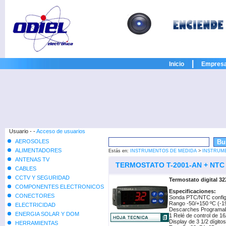
|
Inicio
Empres
Usuario - -
Acceso de usuarios
AEROSOLES
ALIMENTADORES
Estás en:
INSTRUMENTOS DE MEDIDA
>
INSTRUM
ANTENAS TV
TERMOSTATO T-2001-AN + NTC
CABLES
CCTV Y SEGURIDAD
Termostato digital 3
COMPONENTES ELECTRONICOS
Especificaciones:
CONECTORES
Sonda PTC/NTC config
Rango -50/+150 ºC (-19
ELECTRICIDAD
Descarches Programa
ENERGIA SOLAR Y DOM
1 Relé de control de 1
Display de 3 1/2 dígit
HERRAMIENTAS