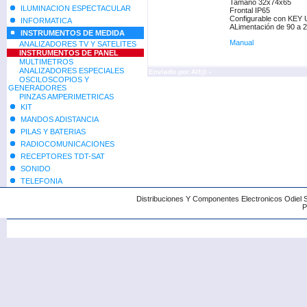
Tamaño 32x74x65
ILUMINACION ESPECTACULAR
Frontal IP65
Configurable con KEY
INFORMATICA
ALimentación de 90 a 
INSTRUMENTOS DE MEDIDA
Manual
ANALIZADORES TV Y SATELITES
INSTRUMENTOS DE PANEL
MULTIMETROS
ANALIZADORES ESPECIALES
Enviado por
Alf@
-
OSCILOSCOPIOS Y
GENERADORES
PINZAS AMPERIMETRICAS
KIT
MANDOS ADISTANCIA
PILAS Y BATERIAS
RADIOCOMUNICACIONES
RECEPTORES TDT-SAT
SONIDO
TELEFONIA
Distribuciones Y Componentes Electronicos Odiel 
P