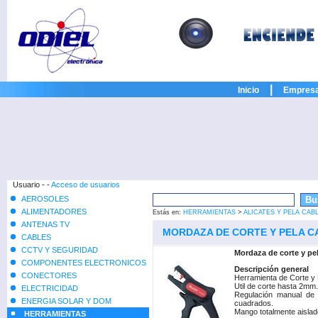
|
Inicio
Empres
Usuario - -
Acceso de usuarios
AEROSOLES
ALIMENTADORES
Estás en:
HERRAMIENTAS
>
ALICATES Y PELA CAB
ANTENAS TV
MORDAZA DE CORTE Y PELA 
CABLES
CCTV Y SEGURIDAD
Mordaza de corte y pel
COMPONENTES ELECTRONICOS
Descripción general
CONECTORES
Herramienta de Corte y 
Util de corte hasta 2mm.
ELECTRICIDAD
Regulación manual de
ENERGIA SOLAR Y DOM
cuadrados.
Mango totalmente aislad
HERRAMIENTAS