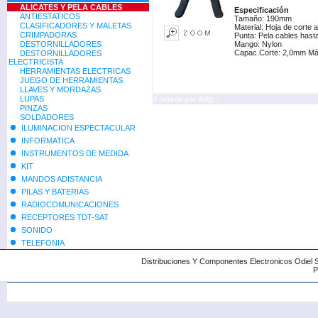
ALICATES Y PELA CABLES
Especificación
ANTIESTATICOS
Tamaño: 190mm
CLASIFICADORES Y MALETAS
Material: Hoja de corte 
CRIMPADORAS
Punta: Pela cables has
DESTORNILLADORES
Mango: Nylon
Capac.Corte: 2,0mm Má
DESTORNILLADORES
ELECTRICISTA
HERRAMIENTAS ELECTRICAS
JUEGO DE HERRAMIENTAS
LLAVES Y MORDAZAS
LUPAS
Enviado por
Alf@
-
PINZAS
SOLDADORES
ILUMINACION ESPECTACULAR
INFORMATICA
INSTRUMENTOS DE MEDIDA
KIT
MANDOS ADISTANCIA
PILAS Y BATERIAS
RADIOCOMUNICACIONES
RECEPTORES TDT-SAT
SONIDO
TELEFONIA
Distribuciones Y Componentes Electronicos Odiel 
P